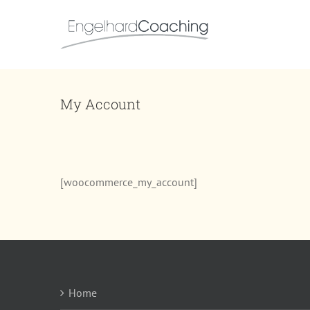
Zum
Inhalt
springen
My Account
[woocommerce_my_account]
Home