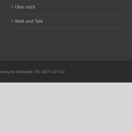
Über mich
Walk and Talk
ieburg bei Darmstadt | Tel. 06071 827567