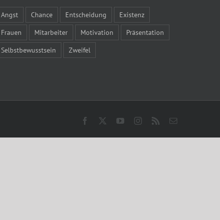
Angst
Chance
Entscheidung
Existenz
Frauen
Mitarbeiter
Motivation
Präsentation
Selbstbewusstsein
Zweifel
Facebook
X
YouTube
Instagram
Rss
E-
Mail