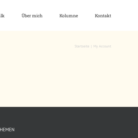
alk
Über mich
Kolumne
Kontakt
Startseite
My Account
THEMEN